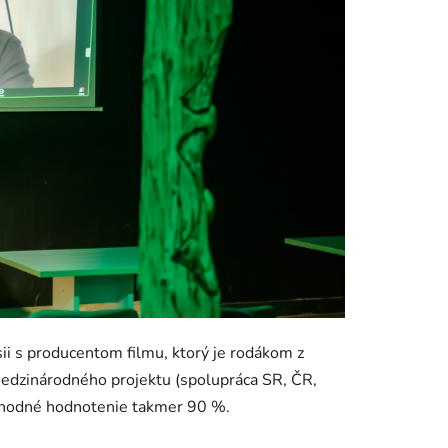
sii s producentom filmu, ktorý je rodákom z
 medzinárodného projektu (spolupráca SR, ČR,
ivuhodné hodnotenie takmer 90 %.