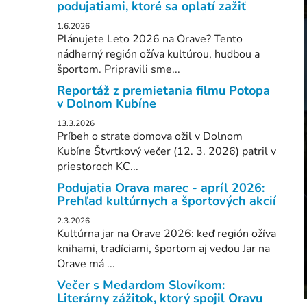
podujatiami, ktoré sa oplatí zažiť
l
1.6.2026
Plánujete Leto 2026 na Orave? Tento
nádherný región ožíva kultúrou, hudbou a
športom. Pripravili sme...
Reportáž z premietania filmu Potopa
v Dolnom Kubíne
13.3.2026
Príbeh o strate domova ožil v Dolnom
Kubíne Štvrtkový večer (12. 3. 2026) patril v
priestoroch KC...
Podujatia Orava marec - apríl 2026:
Prehľad kultúrnych a športových akcií
2.3.2026
Kultúrna jar na Orave 2026: keď región ožíva
knihami, tradíciami, športom aj vedou Jar na
Orave má ...
Večer s Medardom Slovíkom:
Literárny zážitok, ktorý spojil Oravu