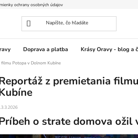
mienky ochrany osobných údajov
ravy
Doprava a platba
Krásy Oravy - blog a 
a filmu Potopa v Dolnom Kubíne
Reportáž z premietania fil
Kubíne
13.3.2026
Príbeh o strate domova ožil