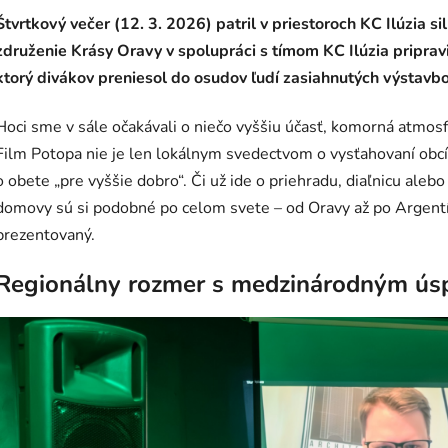
Štvrtkový večer (12. 3. 2026) patril v priestoroch KC Ilúzi
združenie Krásy Oravy v spolupráci s tímom KC Ilúzia pripra
ktorý divákov preniesol do osudov ľudí zasiahnutých výstavbo
Hoci sme v sále očakávali o niečo vyššiu účasť, komorná atmosfé
Film Potopa nie je len lokálnym svedectvom o vysťahovaní obcí
o obete „pre vyššie dobro“. Či už ide o priehradu, diaľnicu alebo
domovy sú si podobné po celom svete – od Oravy až po Argentínu
prezentovaný.
Regionálny rozmer s medzinárodným ú