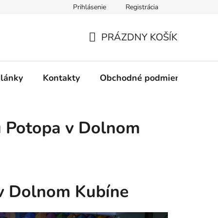
Prihlásenie
Registrácia
PRÁZDNY KOŠÍK
NÁKUPNÝ
KOŠÍK
články
Kontakty
Obchodné podmienky
Ak
mu Potopa v Dolnom
 v Dolnom Kubíne