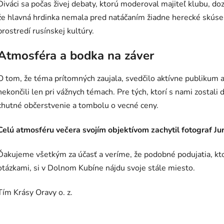
Diváci sa počas živej debaty, ktorú moderoval majiteľ klubu, do
že hlavná hrdinka nemala pred natáčaním žiadne herecké skúsen
prostredí rusínskej kultúry.
Atmosféra a bodka na záver
O tom, že téma prítomných zaujala, svedčilo aktívne publikum
nekončili len pri vážnych témach. Pre tých, ktorí s nami zostali
chutné občerstvenie a tombolu o vecné ceny.
Celú atmosféru večera svojím objektívom zachytil fotograf Jur
Ďakujeme všetkým za účasť a veríme, že podobné podujatia, kto
otázkami, si v Dolnom Kubíne nájdu svoje stále miesto.
Tím Krásy Oravy o. z.