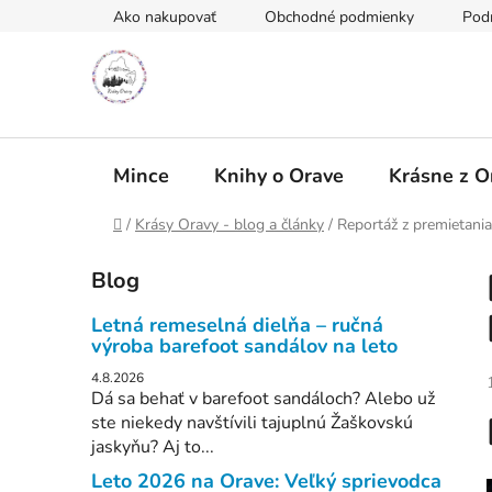
Prejsť
Ako nakupovať
Obchodné podmienky
Pod
na
obsah
Mince
Knihy o Orave
Krásne z O
Domov
/
Krásy Oravy - blog a články
/
Reportáž z premietani
B
Blog
o
č
Letná remeselná dielňa – ručná
n
výroba barefoot sandálov na leto
ý
4.8.2026
p
Dá sa behať v barefoot sandáloch? Alebo už
ste niekedy navštívili tajuplnú Žaškovskú
a
jaskyňu? Aj to...
n
Leto 2026 na Orave: Veľký sprievodca
e