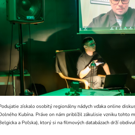
Podujatie získalo osobitý regionálny nádych vďaka online disku
Dolného Kubína. Práve on nám priblížil zákulisie vzniku tohto
Belgicka a Poľska), ktorý si na filmových databázach drží obd