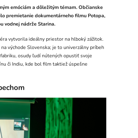
a silným emóciám a dôležitým témam. Občianske
vilo premietanie dokumentárneho filmu Potopa,
u vodnej nádrže Starina.
ra vytvorila ideálny priestor na hlboký zážitok.
 na východe Slovenska; je to univerzálny príbeh
 fabriku, osudy ľudí nútených opustiť svoje
 či Indiu, kde bol film taktiež úspešne
spechom