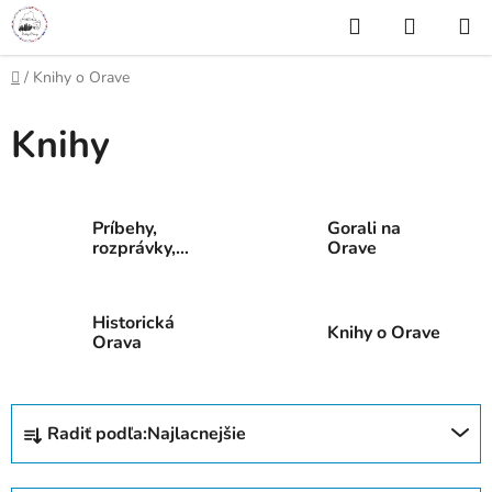
Prejsť
Hľadať
NÁKUP
na
KOŠÍK
obsah
Domov
/
Knihy o Orave
Knihy
Príbehy,
Gorali na
rozprávky,
Orave
povesti o
Orave
Historická
Knihy o Orave
Orava
R
Radiť podľa:
Najlacnejšie
a
d