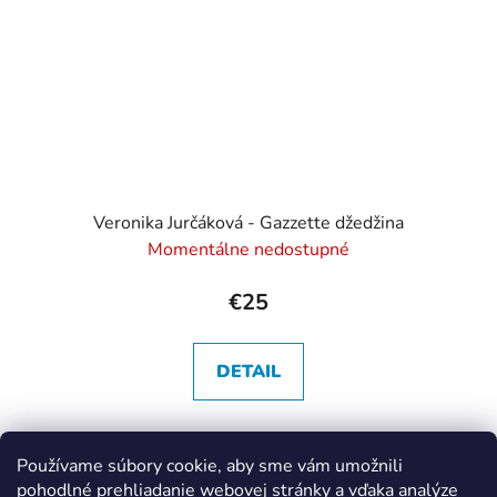
Veronika Jurčáková - Gazzette džedžina
Momentálne nedostupné
€25
DETAIL
Používame súbory cookie, aby sme vám umožnili
5
položiek celkom
pohodlné prehliadanie webovej stránky a vďaka analýze