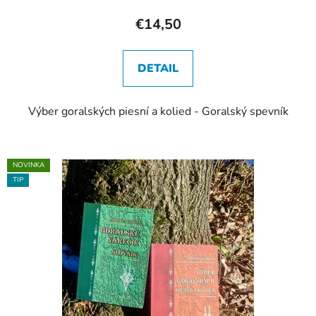
€14,50
DETAIL
Výber goralských piesní a kolied - Goralský spevník
NOVINKA
TIP