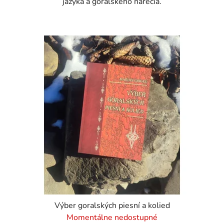
jazyka a goralského nárečia.
Výber goralských piesní a kolied
Momentálne nedostupné