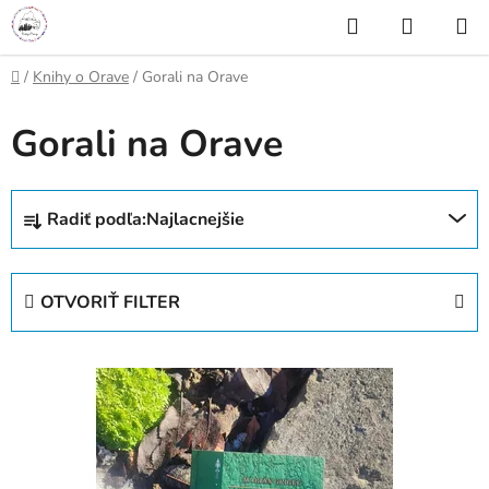
Prejsť
Hľadať
NÁKUP
na
KOŠÍK
obsah
Domov
/
Knihy o Orave
/
Gorali na Orave
Gorali na Orave
R
Radiť podľa:
Najlacnejšie
a
d
e
OTVORIŤ FILTER
n
i
V
e
ý
p
p
r
i
o
s
d