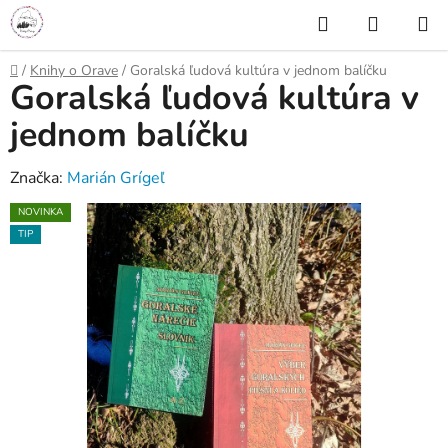
Prejsť
Hľadať
NÁKUP
na
KOŠÍK
obsah
Domov
/
Knihy o Orave
/
Goralská ľudová kultúra v jednom balíčku
Goralská ľudová kultúra v
jednom balíčku
Značka:
Marián Grígeľ
NOVINKA
TIP