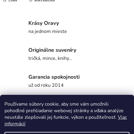
Krásy Oravy
na jednom mieste
Originálne suveníry
tričká, mince, knihy...
Garancia spokojnosti
už od roku 2014
Používame súbory cookie, aby sme vám umožnili
Popis
pohodlné prehliadanie webovej stránky a vďaka analýze
neustále zlepšovali jej funkcie, výkon a použiteľnosť.
Viac
informácií
Z