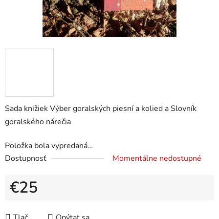
Sada knižiek Výber goralských piesní a kolied a Slovník
goralského nárečia
Položka bola vypredaná…
Dostupnosť
Momentálne nedostupné
€25
Jednotková cena:
Tlač
Opýtať sa