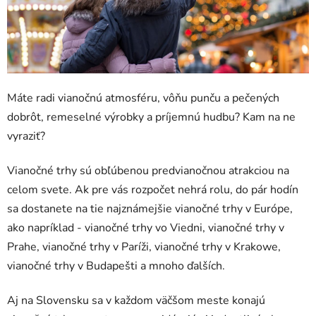
Máte radi vianočnú atmosféru, vôňu punču a pečených
dobrôt, remeselné výrobky a príjemnú hudbu? Kam na ne
vyraziť?
Vianočné trhy sú obľúbenou predvianočnou atrakciou na
celom svete. Ak pre vás rozpočet nehrá rolu, do pár hodín
sa dostanete na tie najznámejšie vianočné trhy v Európe,
ako napríklad - vianočné trhy vo Viedni, vianočné trhy v
Prahe, vianočné trhy v Paríži, vianočné trhy v Krakowe,
vianočné trhy v Budapešti a mnoho ďalších.
Aj na Slovensku sa v každom väčšom meste konajú