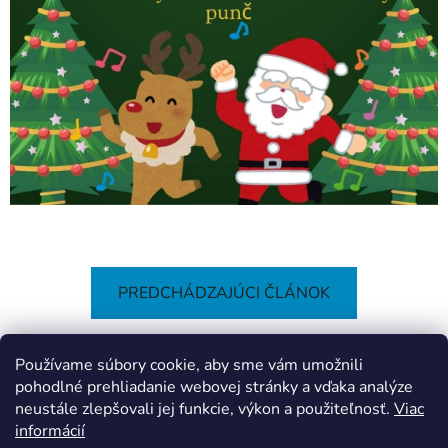
PREDCHÁDZAJÚCI ČLÁNOK
Používame súbory cookie, aby sme vám umožnili
ĎALŠÍ ČLÁNOK
pohodlné prehliadanie webovej stránky a vďaka analýze
neustále zlepšovali jej funkcie, výkon a použiteľnosť.
Viac
informácií
Z