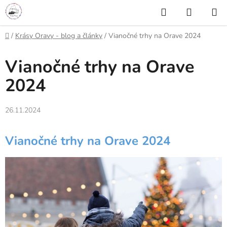
Prejsť
Hľadať
NÁKUP
na
KOŠÍK
obsah
Domov
/
Krásy Oravy - blog a články
/
Vianočné trhy na Orave 2024
Vianočné trhy na Orave
2024
26.11.2024
Vianočné trhy na Orave 2024