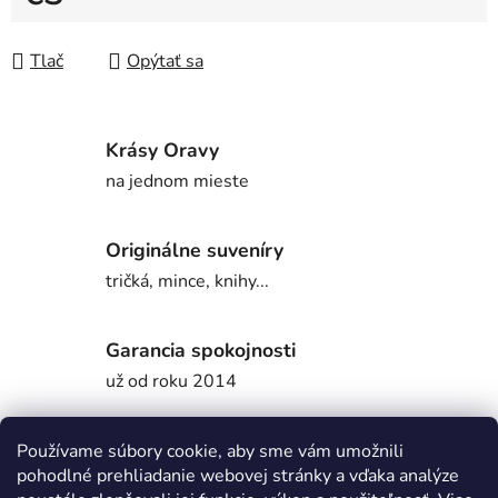
Jednotková cena:
Tlač
Opýtať sa
Krásy Oravy
na jednom mieste
Originálne suveníry
tričká, mince, knihy...
Garancia spokojnosti
už od roku 2014
Používame súbory cookie, aby sme vám umožnili
Popis
pohodlné prehliadanie webovej stránky a vďaka analýze