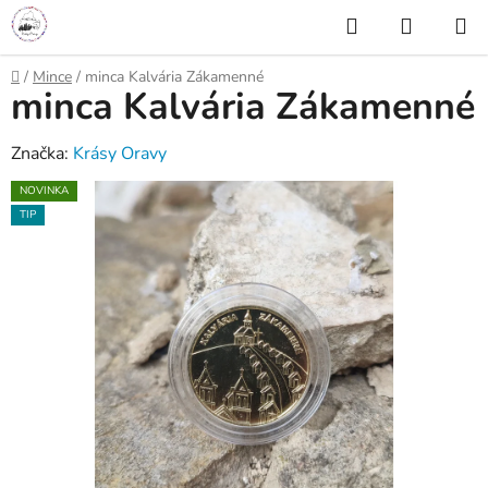
Prejsť
Hľadať
NÁKUP
na
KOŠÍK
obsah
Domov
/
Mince
/
minca Kalvária Zákamenné
minca Kalvária Zákamenné
Značka:
Krásy Oravy
NOVINKA
TIP