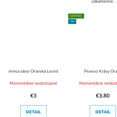
Zákamenné.
NOVINKA
TIP
minca obce Oravská Lesná
Pexeso Krásy Or
Momentálne nedostupné
Momentálne nedos
€3
€3,80
DETAIL
DETAIL