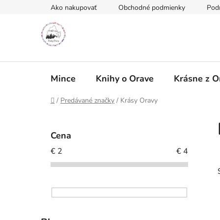
Prejsť
Ako nakupovať
Obchodné podmienky
Pod
na
obsah
Mince
Knihy o Orave
Krásne z O
Domov
/
Predávané značky
/
Krásy Oravy
B
o
Cena
č
€
2
€
4
n
ý
p
a
n
e