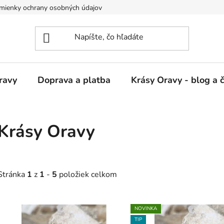
mienky ochrany osobných údajov
ravy
Doprava a platba
Krásy Oravy - blog a 
Krásy Oravy
Stránka
1
z
1
-
5
položiek celkom
V
NOVINKA
ý
TIP