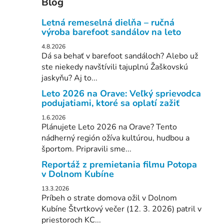
Blog
l
i
Letná remeselná dielňa – ručná
výroba barefoot sandálov na leto
4.8.2026
Dá sa behať v barefoot sandáloch? Alebo už
ste niekedy navštívili tajuplnú Žaškovskú
jaskyňu? Aj to...
Leto 2026 na Orave: Veľký sprievodca
podujatiami, ktoré sa oplatí zažiť
1.6.2026
Plánujete Leto 2026 na Orave? Tento
nádherný región ožíva kultúrou, hudbou a
športom. Pripravili sme...
Reportáž z premietania filmu Potopa
v Dolnom Kubíne
13.3.2026
Príbeh o strate domova ožil v Dolnom
Kubíne Štvrtkový večer (12. 3. 2026) patril v
priestoroch KC...