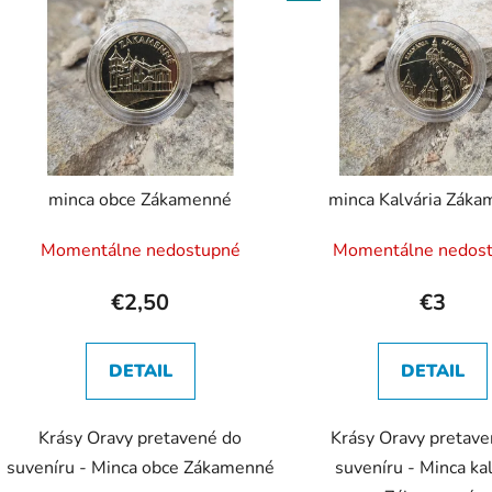
p
s
p
r
o
d
minca obce Zákamenné
minca Kalvária Zák
u
k
Momentálne nedostupné
Momentálne nedos
t
o
€2,50
€3
v
DETAIL
DETAIL
Krásy Oravy pretavené do
Krásy Oravy pretave
suveníru - Minca obce Zákamenné
suveníru - Minca kal