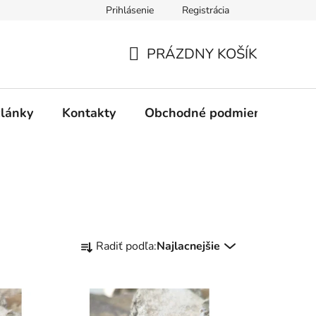
Prihlásenie
Registrácia
PRÁZDNY KOŠÍK
NÁKUPNÝ
KOŠÍK
články
Kontakty
Obchodné podmienky
Ak
R
Radiť podľa:
Najlacnejšie
a
d
e
n