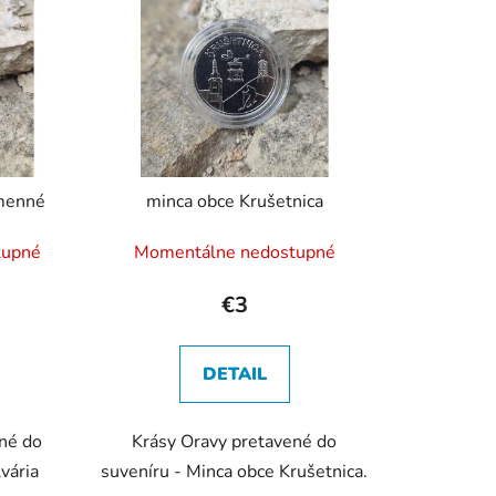
i
e
p
r
o
d
u
amenné
minca obce Krušetnica
k
t
tupné
Momentálne nedostupné
o
v
€3
DETAIL
né do
Krásy Oravy pretavené do
vária
suveníru - Minca obce Krušetnica.