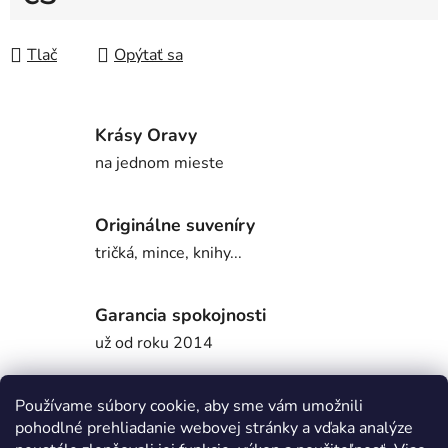
Jednotková cena:
Tlač
Opýtať sa
Krásy Oravy
na jednom mieste
Originálne suveníry
tričká, mince, knihy...
Garancia spokojnosti
už od roku 2014
Používame súbory cookie, aby sme vám umožnili
Popis
pohodlné prehliadanie webovej stránky a vďaka analýze