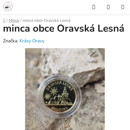
Prejsť
Hľadať
NÁKUP
na
KOŠÍK
obsah
Domov
/
Mince
/
minca obce Oravská Lesná
minca obce Oravská Lesná
Značka:
Krásy Oravy