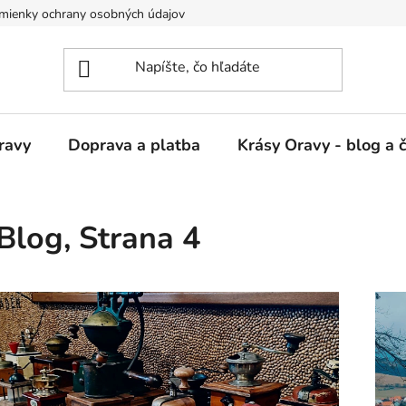
mienky ochrany osobných údajov
ravy
Doprava a platba
Krásy Oravy - blog a 
Blog
, Strana 4
V
ý
p
s
č