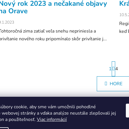
Nový rok 2023 a nečakané objavy
Kr
na Orave
10.5
9.1.2023
Regi
Tohtoročná zima zatiaľ veľa snehu nepriniesla a
keď 
privítanie nového roku pripomínalo skôr privítanie j...
S
1
t
4
r
O
á
HORE
v
n
k
l
o
á
v
d
úbory cookie, aby sme vám umožnili pohodlné
a
a
n
 webovej stránky a vďaka analýze neustále zlepšovali jej
c
i
on a použiteľnosť.
Viac informácií
Instagram
Facebook
i
e