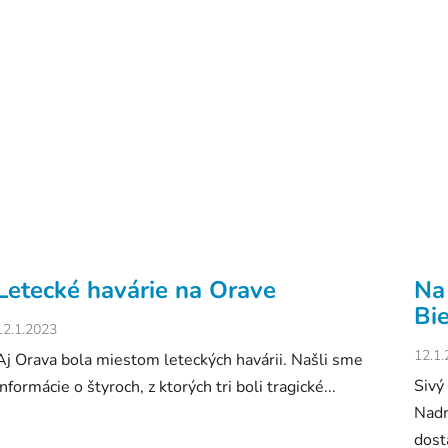
Letecké havárie na Orave
Na
Bi
12.1.2023
12.1
Aj Orava bola miestom leteckých havárii. Našli sme
Sivý
informácie o štyroch, z ktorých tri boli tragické...
Nadm
dosta