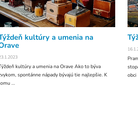
l
á
n
k
Týždeň kultúry a umenia na
Týž
o
Orave
v
16.1
23.1.2023
Pram
Týždeň kultúry a umenia na Orave Ako to býva
stop
zvykom, spontánne nápady bývajú tie najlepšie. K
obci .
tomu ...