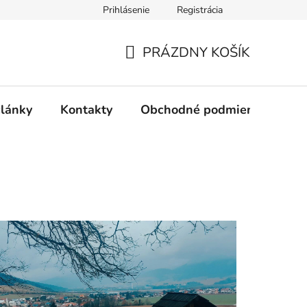
Prihlásenie
Registrácia
PRÁZDNY KOŠÍK
NÁKUPNÝ
KOŠÍK
články
Kontakty
Obchodné podmienky
Ak