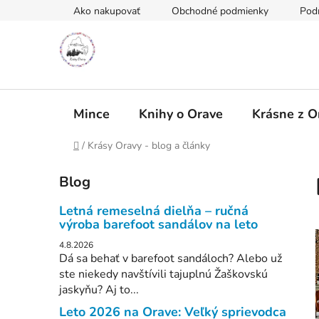
Prejsť
Ako nakupovať
Obchodné podmienky
Pod
na
obsah
Mince
Knihy o Orave
Krásne z O
Domov
/
Krásy Oravy - blog a články
B
Blog
o
č
Letná remeselná dielňa – ručná
n
výroba barefoot sandálov na leto
ý
4.8.2026
p
Dá sa behať v barefoot sandáloch? Alebo už
ste niekedy navštívili tajuplnú Žaškovskú
a
i
jaskyňu? Aj to...
n
Leto 2026 na Orave: Veľký sprievodca
e