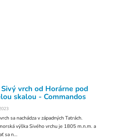
 Sivý vrch od Horárne pod
elou skalou - Commandos
.2023
 vrch sa nachádza v západných Tatrách.
orská výška Sivého vrchu je 1805 m.n.m. a
ť sa n...