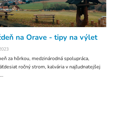
deň na Orave - tipy na výlet
.2023
eň za hôrkou, medzinárodná spolupráca,
äťdesiat ročný strom, kalvária v najľudnatejšej
..