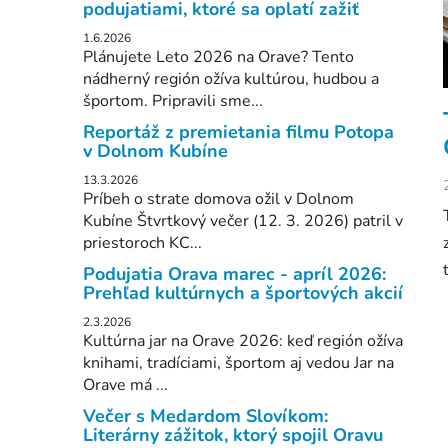
podujatiami, ktoré sa oplatí zažiť
l
1.6.2026
Plánujete Leto 2026 na Orave? Tento
nádherný región ožíva kultúrou, hudbou a
športom. Pripravili sme...
Reportáž z premietania filmu Potopa
v Dolnom Kubíne
13.3.2026
Príbeh o strate domova ožil v Dolnom
Kubíne Štvrtkový večer (12. 3. 2026) patril v
priestoroch KC...
Podujatia Orava marec - apríl 2026:
Prehľad kultúrnych a športových akcií
2.3.2026
Kultúrna jar na Orave 2026: keď región ožíva
knihami, tradíciami, športom aj vedou Jar na
Orave má ...
Večer s Medardom Slovíkom:
Literárny zážitok, ktorý spojil Oravu